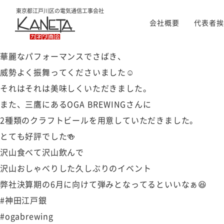
先日5年振りのイベント、
東京都江戸川区の
電気通信工事会社
会社概要
代表者挨
マグロの解体ショーが社内で行われました🐟
神田江戸銀さんが見事な本マグロを手配して下さり、
華麗なパフォーマンスでさばき、
威勢よく振舞ってくださいました☺️
それはそれは美味しくいただきました。
また、三鷹にあるOGA BREWINGさんに
2種類のクラフトビールを用意していただきました。
とても好評でした🍻
沢山食べて沢山飲んで
沢山おしゃべりした久しぶりのイベント
弊社決算期の6月に向けて弾みとなってるといいなぁ😆
#神田江戸銀
#ogabrewing