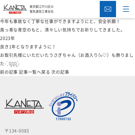
あけましておめでとうございます。
東京都江戸川区の
電気通信工事会社
2023年仕事始めです。
今年も事故なく丁寧な仕事ができますようにと、安全祈願！
会社概要
真っ青な青空のもと、清々しい気持ちでお祈りしてきました。
2023年
代表者挨拶
良き1年となりますように！
事業概要
お取引先様にいただいたうさぎちゃん（お酒入り🍶♡）も飾りまし
た- ̗̀ ꪔ̤̥ꪔ̤̮ꪔ̤̫ ̖́-
業務フロー
前の記事
記事一覧へ戻る
次の記事
採用情報
社員の声
〒134-0083