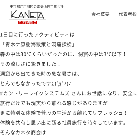
7月20日～21日で社員旅行に行ってきました。
東京都江戸川区の
電気通信工事会社
会社概要
代表者挨
コロナもあり約5年振り。
急遽決めたので、近場の山梨県へ。
1日目に行ったアクティビティは
「青木ケ原樹海散策と洞窟探検」
森の中は30℃くらいだったのに、洞窟の中は3℃以下！
その涼しさに驚きました！
洞窟から出てきた時の急な暑さは、
とんでもなかったですΣ(°д°ﾉ)ﾉ
#カントリーレイクシステムズ さんにお世話になり、安全
旅行だけでも現実から離れる感じがありますが
更に特別な体験で普段の生活から離れてリフレッシュ！
体験を共有し思い出に残る社員旅行を時々しています。
そんなカネタ商会は